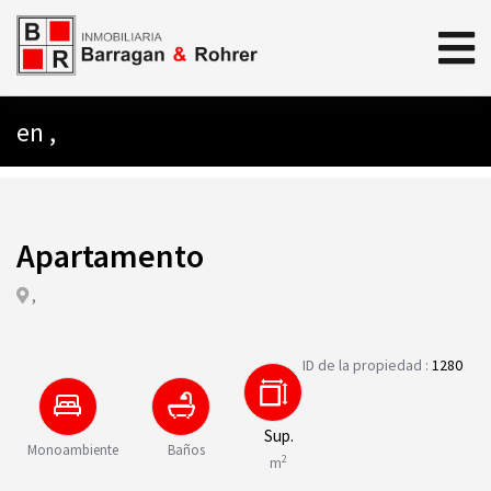
en ,
Apartamento
,
ID de la propiedad :
1280
Sup.
Monoambiente
Baños
2
m